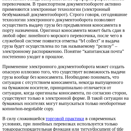
перевозчиком. В транспортном документообороте активно
применяются электронные технологии (электронный
безбумажный документооборот). Строго говоря, сегодняшние
технологии электронного документооборота позволяют
осуществить выдачу груза без предъявления коносамента в
порту назначения. Оригинал коносамента может быть сдан в
любой офис линейного морского перевозчика, после чего в
служебной системе появится отметка “b⁄l collect” и выдача
груза будет осуществлена по так называемому “релизу” –
электронному распоряжению. Понятие “капитанская почта”
постепенно уходит в прошлое.
Применение электронного документооборота может создать
опасную иллюзию того, что существует возможность выдачи
груза вообще без коносамента. Необходимо понимать, что
ситуация с отсутствием коносамента, некогда выпущенного
на бумажном носителе, принципиально отличается от
ситуации, когда оригиналы коносамента, по согласию сторон,
существуют только в электронной форме. В такой ситуации на
бумажных носителях могут выпускаться только необоротные
копии⁄non-negotiable сору.
В силу сложившейся
торговой практики
в современных
условиях, при линейных перевозках используется только
товарораспорядительная функция или титул⁄document of title