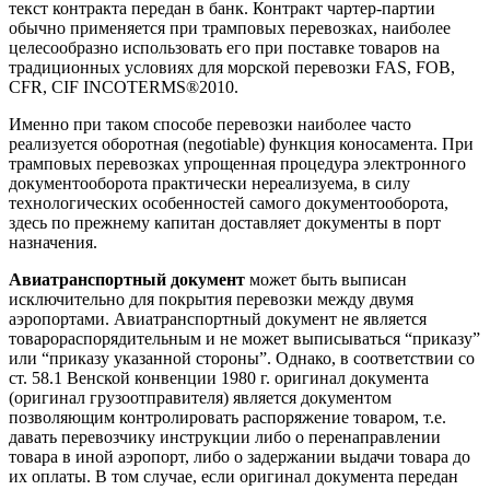
текст контракта передан в банк. Контракт чартер-партии
обычно применяется при трамповых перевозках, наиболее
целесообразно использовать его при поставке товаров на
традиционных условиях для морской перевозки FAS, FOB,
CFR, CIF INCOTERMS®2010.
Именно при таком способе перевозки наиболее часто
реализуется оборотная (negotiable) функция коносамента. При
трамповых перевозках упрощенная процедура электронного
документооборота практически нереализуема, в силу
технологических особенностей самого документооборота,
здесь по прежнему капитан доставляет документы в порт
назначения.
Авиатранспортный документ
может быть выписан
исключительно для покрытия перевозки между двумя
аэропортами. Авиатранспортный документ не является
товарораспорядительным и не может выписываться “приказу”
или “приказу указанной стороны”. Однако, в соответствии со
ст. 58.1 Венской конвенции 1980 г. оригинал документа
(оригинал грузоотправителя) является документом
позволяющим контролировать распоряжение товаром, т.е.
давать перевозчику инструкции либо о перенаправлении
товара в иной аэропорт, либо о задержании выдачи товара до
их оплаты. В том случае, если оригинал документа передан