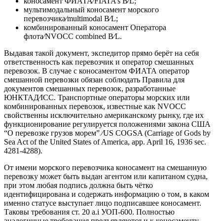
коносамент ФИАТА⁄FIATA’s B⁄L;
мультимодальный коносамент морского
перевозчика⁄multimodal B⁄L;
комбинированный коносамент Оператора
флота⁄NVOCC combined B⁄L.
Выдавая такой документ, экспедитор прямо берёт на себя
ответственность как перевозчик и оператор смешанных
перевозок. В случае с коносаментом ФИАТА оператор
смешанной перевозки обязан соблюдать Правила для
документов смешанных перевозок, разработанные
ЮНКТАД⁄ICC. Транспортные операторы морских или
комбинированных перевозок, известные как NVOCC
свойственны исключительно американскому рынку, где их
функционирование регулируется положениями закона США
“О перевозке грузов морем” ⁄US COGSA (Carriage of Gods by
Sea Act of the United States of America, app. April 16, 1936 sec.
4281-4288).
От имени морского перевозчика коносамент на смешанную
перевозку может быть выдан агентом или капитаном судна,
при этом любая подпись должна быть чётко
идентифицирована и содержать информацию о том, в каком
именно статусе выступает лицо подписавшее коносамент.
Таковы требования ст. 20 а.i УОП-600. Полностью
аналогичные требования предъявляются и к коносаменту