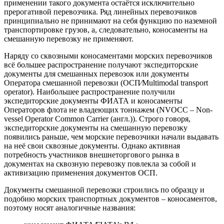
применении такого документа остаётся исключительно
прерогативой перевозчика. Ряд линейных перевозчиков
принципиально не принимают на себя функцию по наземной
транспортировке грузов, а, следовательно, коносаменты на
смешанную перевозку не применяют.
Наряду со сквозными коносаментами морских перевозчиков
всё большее распространение получают экспедиторские
документы для смешанных перевозок или документы
Оператора смешанной перевозки (ОСП⁄Multimodal transport
operator). Наибольшее распространение получили
экспедиторские документы ФИАТА и коносаменты
Операторов флота не владеющих тоннажем (NVOCC – Non-
vessel Operator Common Carrier (англ.)). Строго говоря,
экспедиторские документы на смешанную перевозку
появились раньше, чем морские перевозчики начали выдавать
на неё свои сквозные документы. Однако активная
потребность участников внешнеторгового рынка в
документах на сквозную перевозку повлекла за собой и
активизацию применения документов ОСП.
Документы смешанной перевозки строились по образцу и
подобию морских транспортных документов – коносаментов,
поэтому носят аналогичные названия: