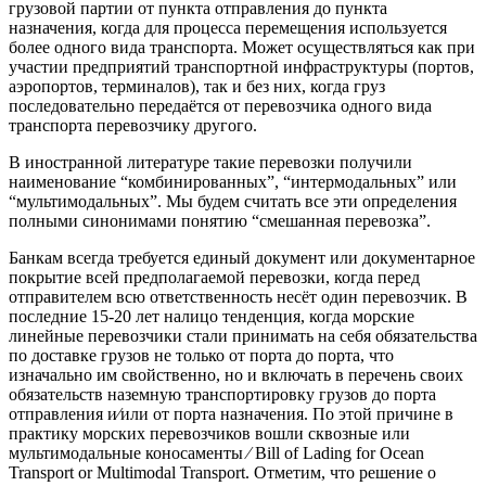
грузовой партии от пункта отправления до пункта
назначения, когда для процесса перемещения используется
более одного вида транспорта. Может осуществляться как при
участии предприятий транспортной инфраструктуры (портов,
аэропортов, терминалов), так и без них, когда груз
последовательно передаётся от перевозчика одного вида
транспорта перевозчику другого.
В иностранной литературе такие перевозки получили
наименование “комбинированных”, “интермодальных” или
“мультимодальных”. Мы будем считать все эти определения
полными синонимами понятию “смешанная перевозка”.
Банкам всегда требуется единый документ или документарное
покрытие всей предполагаемой перевозки, когда перед
отправителем всю ответственность несёт один перевозчик. В
последние 15-20 лет налицо тенденция, когда морские
линейные перевозчики стали принимать на себя обязательства
по доставке грузов не только от порта до порта, что
изначально им свойственно, но и включать в перечень своих
обязательств наземную транспортировку грузов до порта
отправления и⁄или от порта назначения. По этой причине в
практику морских перевозчиков вошли сквозные или
мультимодальные коносаменты ⁄ Bill of Lading for Ocean
Transport or Multimodal Transport. Отметим, что решение о