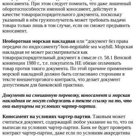
коносамента. При этом следует помнить, что даже лишенный
оборотоспособности именной коносамент, действует в
качестве товарораспорядительного документа, поскольку
указанный в нём грузополучатель может требовать выдачи
товара только лишь в том случае, если он сможет предъявить
коносамент.
Необоротная морская накладная
или “документ без права
передачи по индоссаменту”⁄non-negotiable sea waybill. Морская
накладная не может рассматриваться как
товарораспорядительный документ в смысле ст. 58.1 Венской
конвенции 1980 г., т.е. покупатель НЕ обязан оплачивать
товар против такого документа. По этой причине применение
морской накладной должно быть согласовано сторонами в
тексте внешнеторгового контракта, что делает документ
допустимым для банковской практики.
Документ на смешанную перевозку, коносамент и морская
накладная не могут содержать в тексте ссылку на то, что
они выпущены на условиях чартер-партии
.
Коносамент на условиях чартер-партии
. Таковым может
считаться документ, содержащий любое указание на то, что он
выписан на условиях чартер-партии. Банк не будет проверять
контракт чартер-партии, даже если по условиям аккредитива