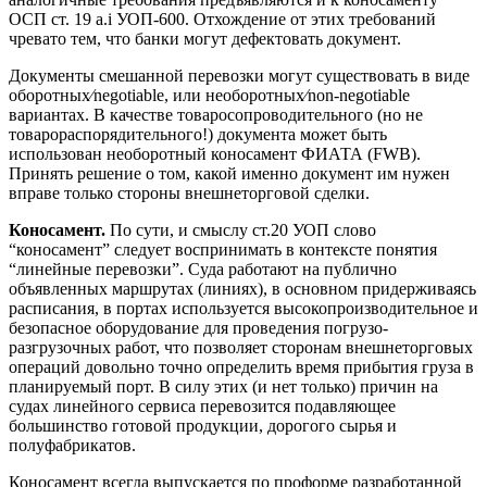
ОСП ст. 19 а.i УОП-600. Отхождение от этих требований
чревато тем, что банки могут дефектовать документ.
Документы смешанной перевозки могут существовать в виде
оборотных⁄negotiable, или необоротных⁄non-negotiable
вариантах. В качестве товаросопроводительного (но не
товарораспорядительного!) документа может быть
использован необоротный коносамент ФИАТА (FWB).
Принять решение о том, какой именно документ им нужен
вправе только стороны внешнеторговой сделки.
Коносамент.
По сути, и смыслу ст.20 УОП слово
“коносамент” следует воспринимать в контексте понятия
“линейные перевозки”. Суда работают на публично
объявленных маршрутах (линиях), в основном придерживаясь
расписания, в портах используется высокопроизводительное и
безопасное оборудование для проведения погрузо-
разгрузочных работ, что позволяет сторонам внешнеторговых
операций довольно точно определить время прибытия груза в
планируемый порт. В силу этих (и нет только) причин на
судах линейного сервиса перевозится подавляющее
большинство готовой продукции, дорогого сырья и
полуфабрикатов.
Коносамент всегда выпускается по проформе разработанной