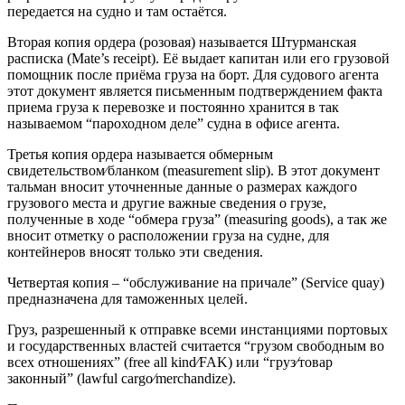
передается на судно и там остаётся.
Вторая копия ордера (розовая) называется Штурманская
расписка (Mate’s receipt). Её выдает капитан или его грузовой
помощник после приёма груза на борт. Для судового агента
этот документ является письменным подтверждением факта
приема груза к перевозке и постоянно хранится в так
называемом “пароходном деле” судна в офисе агента.
Третья копия ордера называется обмерным
свидетельством⁄бланком (measurement slip). В этот документ
тальман вносит уточненные данные о размерах каждого
грузового места и другие важные сведения о грузе,
полученные в ходе “обмера груза” (measuring goods), а так же
вносит отметку о расположении груза на судне, для
контейнеров вносят только эти сведения.
Четвертая копия – “обслуживание на причале” (Service quay)
предназначена для таможенных целей.
Груз, разрешенный к отправке всеми инстанциями портовых
и государственных властей считается “грузом свободным во
всех отношениях” (free all kind⁄FAK) или “груз⁄товар
законный” (lawful cargo⁄merchandize).