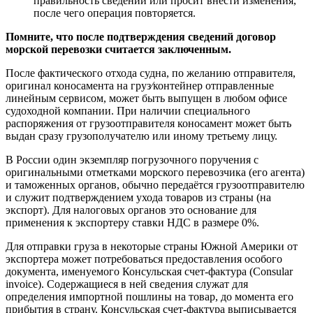
правильность сведений или просит внести изменения,
после чего операция повторяется.
Помните, что после подтверждения сведений договор
морской перевозки считается заключенным.
После фактического отхода судна, по желанию отправителя,
оригинал коносамента на груз⁄контейнер отправленные
линейным сервисом, может быть выпущен в любом офисе
судоходной компании. При наличии специального
распоряжения от грузоотправителя коносамент может быть
выдан сразу грузополучателю или иному третьему лицу.
В России один экземпляр погрузочного поручения с
оригинальными отметками морского перевозчика (его агента)
и таможенных органов, обычно передаётся грузоотправителю
и служит подтверждением ухода товаров из страны (на
экспорт). Для налоговых органов это основание для
применения к экспортеру ставки НДС в размере 0%.
Для отправки груза в некоторые страны Южной Америки от
экспортера может потребоваться предоставления особого
документа, именуемого Консульская счет-фактура (Consular
invoice). Содержащиеся в ней сведения служат для
определения импортной пошлины на товар, до момента его
прибытия в страну. Консульская счет-фактура выписывается