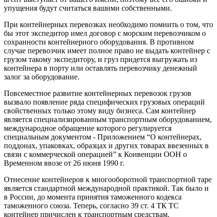
упущения будут считаться вашими собственными.
При контейнерных перевозках необходимо помнить о том, что
бы этот экспедитор имел договор с морским перевозчиком о
сохранности контейнерного оборудования. В противном
случае перевозчик имеет полное право не выдать контейнер с
грузом такому экспедитору, и груз придется выгружать из
контейнера в порту или оставлять перевозчику денежный
залог за оборудование.
Повсеместное развитие контейнерных перевозок грузов
вызвало появление ряда специфических грузовых операций
свойственных только этому виду бизнеса. Сам контейнер
является специализированным транспортным оборудованием,
международное обращение которого регулируется
специальным документом - Приложением “О контейнерах,
поддонах, упаковках, образцах и других товарах ввезенных в
связи с коммерческой операцией” к Конвенции ООН о
Временном ввозе от 26 июня 1990 г.
Отнесение контейнеров к многооборотной транспортной таре
является стандартной международной практикой. Так было и
в России, до момента принятия таможенного кодекса
таможенного союза. Теперь, согласно 39 ст. 4 ТК ТС
контейнер причислен к транспортным средствам.