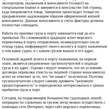
экспортером, указанным в коносаменте (только!) на
специальном бланке и заверяется в консульстве той страны,
куда направляется товар. Заверение происходит только по
предъявлению надлежащим образом оформленной копией
коносамента. Данные коносамента и счета–фактуры должны
полностью совпадать.
Работа по приемке груза в порту начинается ещё до его
прибытия. По сложившейся традиции агент морского
перевозчика в порту отправления, незамедлительно после
отхода судна, информирует своего коллегу в порту назначения
о том какое судно, и с каким грузом вышло в его адрес.
Основной задачей агента в порту назначения, на первом
этапе, является уведомление грузополучателей о подходе
груза в их адрес. Однако следует помнить, что по условиям
договора перевозки (текста на лицевой стороне коносамента)
агент не отвечает за то, что “не нашел” получателя. Поэтому
грузополучателю следует самому проявить “разумную
предосторожность” и периодически интересоваться о сроках
прибытия груза в порт.
Сегодня, на подавляющем большинстве судоходных линий,
операцию по слежению за грузом легко можно осуществить с
помощью сети Интернет, через сайт морского перевозчика.