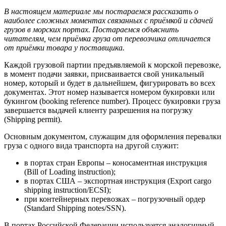
В настоящем материале мы постараемся рассказать о
наиболее сложных моментах связанных с приёмкой и сдачей
грузов в морских портах. Постараемся объяснить
читателям, чем приёмка груза от перевозчика отличается
от приёмки товара у поставщика.
Каждой грузовой партии предъявляемой к морской перевозке,
в момент подачи заявки, присваивается свой уникальный
номер, который и будет в дальнейшем, фигурировать во всех
документах. Этот номер называется номером букировки или
букингом (booking reference number). Процесс букировки груза
завершается выдачей клиенту разрешения на погрузку
(Shipping permit).
Основным документом, служащим для оформления перевалки
груза с одного вида транспорта на другой служит:
в портах стран Европы – коносаментная инструкция
(Bill of Loading instruction);
в портах США – экспортная инструкция (Export cargo
shipping instruction/ECSI);
при контейнерных перевозках – погрузочный ордер
(Standard Shipping notes/SSN).
В портах Российской Федерации используется аналогичный