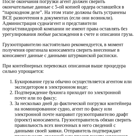
После окончания погрузки агент должен сверить
окончательные данные с 5-ой копией ордера оставшейся в
“пароходном деле”. На этом этапе должны быть устранены
ВСЕ разночтения в документах (если они возникли).
Администрация судна⁄агент и представители
порта⁄стивидорной компании не имеют права оставлять без
урегулирования любые расхождения в счете и описании груза.
Грузоотправителю настоятельно рекомендуется, в момент
получения оригинала коносамента сверить внесенные в
коносамент данные с данными штурманской расписки.
При контейнерных перевозках описанная выше процедура
сильно упрощается:
Букирование груза обычно осуществляется агентом или
экспедитором в электронном виде;
Подтверждение букинга приходит по электронной
почте или по факсу;
За несколько дней до фактической погрузки контейнера
на номинированное судно, агент по факсу или
электронной почте направит грузоотправителю драфт
(проект) коносамента. Грузоотправитель обязан сверить
правильность всех внесенных в него сведений с
данными своей заявки. Отправитель подтверждает