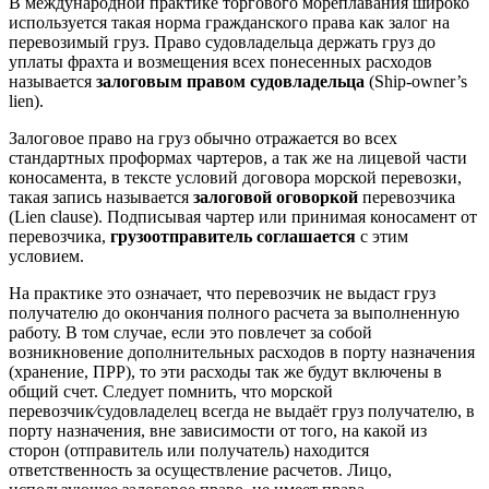
В международной практике торгового мореплавания широко
используется такая норма гражданского права как залог на
перевозимый груз. Право судовладельца держать груз до
уплаты фрахта и возмещения всех понесенных расходов
называется
залоговым правом судовладельца
(Ship-owner’s
lien).
Залоговое право на груз обычно отражается во всех
стандартных проформах чартеров, а так же на лицевой части
коносамента, в тексте условий договора морской перевозки,
такая запись называется
залоговой оговоркой
перевозчика
(Lien clause). Подписывая чартер или принимая коносамент от
перевозчика,
грузоотправитель соглашается
с этим
условием.
На практике это означает, что перевозчик не выдаст груз
получателю до окончания полного расчета за выполненную
работу. В том случае, если это повлечет за собой
возникновение дополнительных расходов в порту назначения
(хранение, ПРР), то эти расходы так же будут включены в
общий счет. Следует помнить, что морской
перевозчик⁄судовладелец всегда не выдаёт груз получателю, в
порту назначения, вне зависимости от того, на какой из
сторон (отправитель или получатель) находится
ответственность за осуществление расчетов. Лицо,