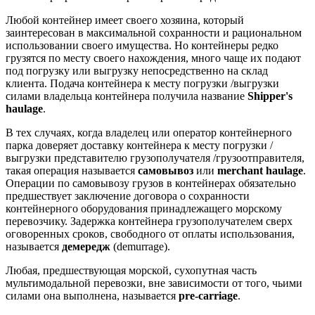
Любой контейнер имеет своего хозяина, который
заинтересован в максимальной сохранности и рациональном
использовании своего имущества. Но контейнеры редко
грузятся по месту своего нахождения, много чаще их подают
под погрузку или выгрузку непосредственно на склад
клиента. Подача контейнера к месту погрузки /выгрузки
силами владельца контейнера получила название
Shipper's
haulage
.
В тех случаях, когда владелец или оператор контейнерного
парка доверяет доставку контейнера к месту погрузки /
выгрузки представителю грузополучателя /грузоотправителя,
такая операция называется
самовывоз
или
merchant haulage
.
Операции по самовывозу грузов в контейнерах обязательно
предшествует заключение договора о сохранности
контейнерного оборудования принадлежащего морскому
перевозчику. Задержка контейнера грузополучателем сверх
оговоренных сроков, свободного от оплаты использования,
называется
демередж
(demurrage).
Любая, предшествующая морской, сухопутная часть
мультимодальной перевозки, вне зависимости от того, чьими
силами она выполнена, называется
pre-carriage
.