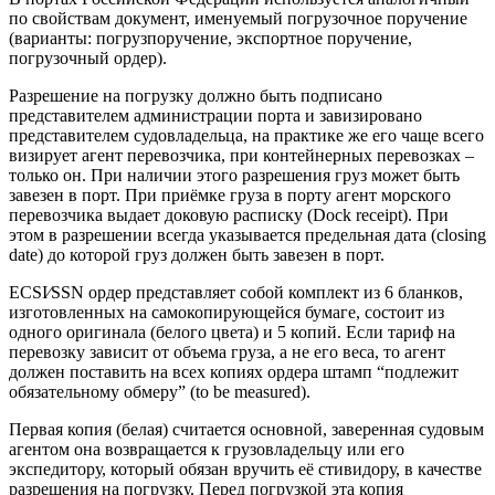
по свойствам документ, именуемый погрузочное поручение
(варианты: погрузпоручение, экспортное поручение,
погрузочный ордер).
Разрешение на погрузку должно быть подписано
представителем администрации порта и завизировано
представителем судовладельца, на практике же его чаще всего
визирует агент перевозчика, при контейнерных перевозках –
только он. При наличии этого разрешения груз может быть
завезен в порт. При приёмке груза в порту агент морского
перевозчика выдает доковую расписку (Dock receipt). При
этом в разрешении всегда указывается предельная дата (closing
date) до которой груз должен быть завезен в порт.
ECSI⁄SSN ордер представляет собой комплект из 6 бланков,
изготовленных на самокопирующейся бумаге, состоит из
одного оригинала (белого цвета) и 5 копий. Если тариф на
перевозку зависит от объема груза, а не его веса, то агент
должен поставить на всех копиях ордера штамп “подлежит
обязательному обмеру” (to be measured).
Первая копия (белая) считается основной, заверенная судовым
агентом она возвращается к грузовладельцу или его
экспедитору, который обязан вручить её стивидору, в качестве
разрешения на погрузку. Перед погрузкой эта копия