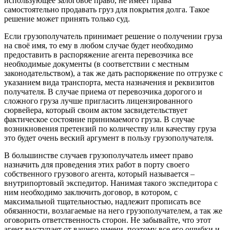
использующее залоговое право, не имеет права
самостоятельно продавать груз для покрытия долга. Такое
решение может принять только суд.
Если грузополучатель принимает решение о получении груза
на своё имя, то ему в любом случае будет необходимо
предоставить в распоряжение агента перевозчика все
необходимые документы (в соответствии с местным
законодательством), а так же дать распоряжение по отгрузке с
указанием вида транспорта, места назначения и реквизитов
получателя. В случае приема от перевозчика дорогого и
сложного груза лучше пригласить лицензированного
сюрвейера, который своим актом засвидетельствует
фактическое состояние принимаемого груза. В случае
возникновения претензий по количеству или качеству груза
это будет очень веский аргумент в пользу грузополучателя.
В большинстве случаев грузополучатель имеет право
назначить для проведения этих работ в порту своего
собственного грузового агента, который называется –
внутрипортовый экспедитор. Нанимая такого экспедитора с
ним необходимо заключить договор, в котором, с
максимальной тщательностью, надлежит прописать все
обязанности, возлагаемые на него грузополучателем, а так же
оговорить ответственность сторон. Не забывайте, что этот
агент выступает от вашего имени, поэтому все его ошибки и