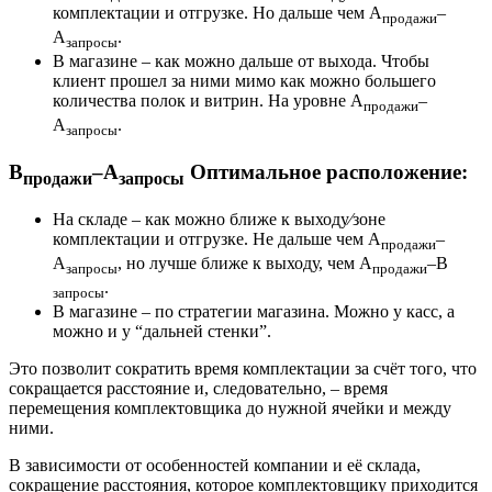
комплектации и отгрузке. Но дальше чем А
–
продажи
А
.
запросы
В магазине – как можно дальше от выхода. Чтобы
клиент прошел за ними мимо как можно большего
количества полок и витрин. На уровне А
–
продажи
А
.
запросы
В
–А
Оптимальное расположение
:
продажи
запросы
На складе – как можно ближе к выходу⁄зоне
комплектации и отгрузке. Не дальше чем А
–
продажи
А
, но лучше ближе к выходу, чем А
–В
запросы
продажи
.
запросы
В магазине – по стратегии магазина. Можно у касс, а
можно и у “дальней стенки”.
Это позволит сократить время комплектации за счёт того, что
сокращается расстояние и, следовательно, – время
перемещения комплектовщика до нужной ячейки и между
ними.
В зависимости от особенностей компании и её склада,
сокращение расстояния, которое комплектовщику приходится