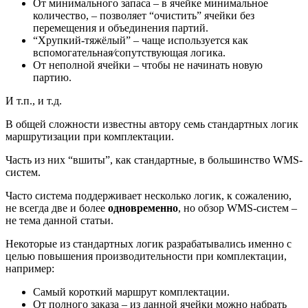
От минимального запаса – в ячейке минимальное
количество, – позволяет “очистить” ячейки без
перемещения и объединения партий.
“Хрупкий-тяжёлый” – чаще используется как
вспомогательная⁄сопутствующая логика.
От неполной ячейки – чтобы не начинать новую
партию.
И т.п., и т.д.
В общей сложности известны автору семь стандартных логик
маршрутизации при комплектации.
Часть из них “вшиты”, как стандартные, в большинство WMS-
систем.
Часто система поддерживает несколько логик, к сожалению,
не всегда две и более
одновременно
, но обзор WMS-систем –
не тема данной статьи.
Некоторые из стандартных логик разрабатывались именно с
целью повышения производительности при комплектации,
например:
Самый короткий маршрут комплектации.
От полного заказа – из данной ячейки можно набрать