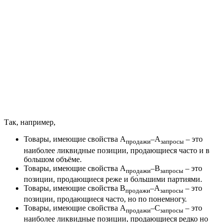
Так, например,
Товары, имеющие свойства А
–А
– это
продажи
запросы
наиболее ликвидные позиции, продающиеся часто и в
большом объёме.
Товары, имеющие свойства А
–В
– это
продажи
запросы
позиции, продающиеся реже и бо́льшими партиями.
Товары, имеющие свойства В
–А
– это
продажи
запросы
позиции, продающиеся часто, но по понемногу.
Товары, имеющие свойства А
–С
– это
продажи
запросы
наиболее ликвидные позиции, продающиеся редко но