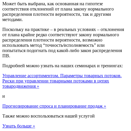
Может быть выбрана, как основанная на гипотезе
соответствия отклонений от плана закону нормального
распределения плотности вероятности, так и другими
методами.
Поскольку на практике – в реальных условиях – отклонения
от плана крайне редко соответствуют закону нормального
распределения плотности вероятности, возможно
использовать метод “точность⁄исполняемость” или
попытаться подогнать под какой-либо закон распределения
ПВ.
Подробней можно узнать на наших семинарах и тренингах:
Управление ассортиментом. Параметры товарных потоков.
Риски при управлении товарными потоками в цепях
товародвижения »
и
Прогнозирование спроса и планирование продаж »
Также можно воспользоваться нашей услугой
Узнать больше »